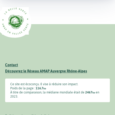
Contact
Découvrez le Réseau AMAP Auvergne Rhône-Alpes
Ce site est écoconçu. Il vise à réduire son impact.
Poids de la page :
116.7
ko
À titre de comparaison, la médiane mondiale était de
2467
en
ko
2023.